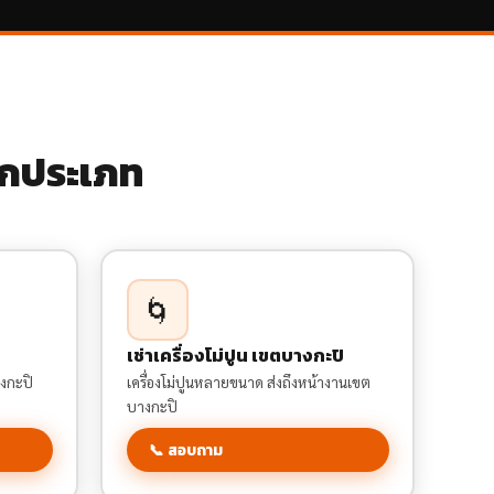
ุกประเภท
🌀
ิ
เช่าเครื่องโม่ปูน เขตบางกะปิ
างกะปิ
เครื่องโม่ปูนหลายขนาด ส่งถึงหน้างานเขต
บางกะปิ
📞 สอบถาม