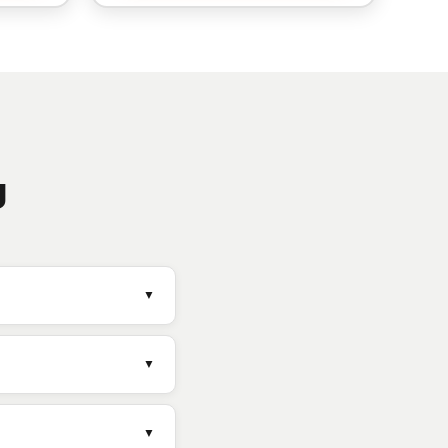
ิ
▼
▼
▼