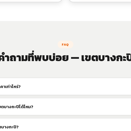
FAQ
คำถามที่พบบ่อย — เขตบางกะป
คาเท่าไหร่?
ขตบางกะปิได้ไหม?
ตบางกะปิ?