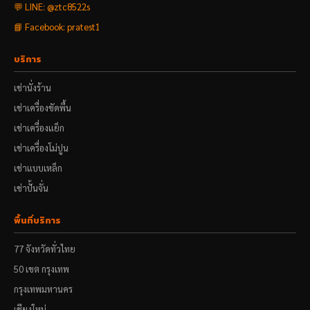
💬 LINE: @ztc8522s
📘 Facebook: pratest1
บริการ
เช่านั่งร้าน
เช่าเครื่องขัดพื้น
เช่าเครื่องแย็ก
เช่าเครื่องโม่ปูน
เช่าแบบเหล็ก
เช่าปั้นจั่น
พื้นที่บริการ
77 จังหวัดทั่วไทย
50 เขต กรุงเทพ
กรุงเทพมหานคร
เชียงใหม่