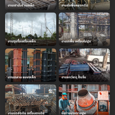
งานเช่านั่งร้านเหล็ก
งานขัดพื้นคอนกรีต
งานทุบรื้อเครื่องแย็ก
งานเทพื้น เครื่องโม่ปูน
งานเทคาน แบบเหล็ก
งานยกวัสดุ ปั้นจั่น
งานบดอัดดิน เครื่องตบดิน
นั่งร้านงานฉาบปูน