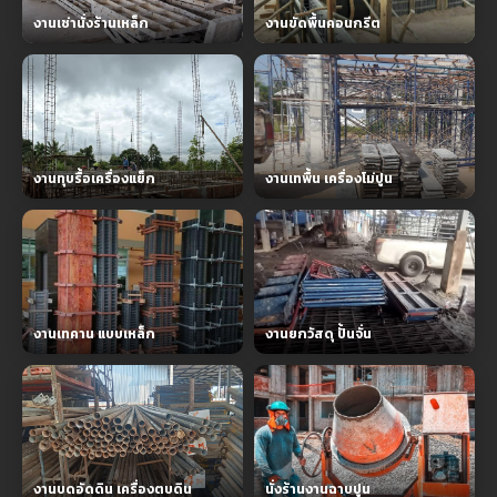
งานเช่านั่งร้านเหล็ก
งานขัดพื้นคอนกรีต
งานทุบรื้อเครื่องแย็ก
งานเทพื้น เครื่องโม่ปูน
งานเทคาน แบบเหล็ก
งานยกวัสดุ ปั้นจั่น
งานบดอัดดิน เครื่องตบดิน
นั่งร้านงานฉาบปูน