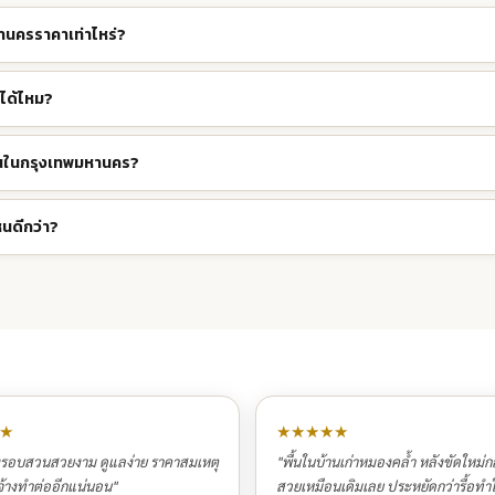
หานครราคาเท่าไหร่?
ได้ไหม?
านในกรุงเทพมหานคร?
นดีกว่า?
★
★★★★★
งรอบสวนสวยงาม ดูแลง่าย ราคาสมเหตุ
"พื้นในบ้านเก่าหมองคล้ำ หลังขัดใหม่
้างทำต่ออีกแน่นอน"
สวยเหมือนเดิมเลย ประหยัดกว่ารื้อทำ