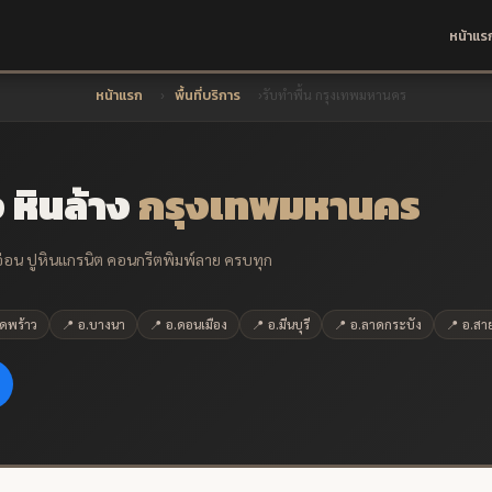
หน้าแร
หน้าแรก
พื้นที่บริการ
รับทำพื้น กรุงเทพมหานคร
 หินล้าง
กรุงเทพมหานคร
หินอ่อน ปูหินแกรนิต คอนกรีตพิมพ์ลาย ครบทุก
าดพร้าว
📍 อ.บางนา
📍 อ.ดอนเมือง
📍 อ.มีนบุรี
📍 อ.ลาดกระบัง
📍 อ.สา