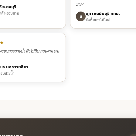
มาก"
์ จ.ชลบุรี
มุก เขตมีนบุรี กทม.
ดล้างรอบสวน
ม
ขัดพื้นเก่าให้ใหม่
★
้างรอบสระว่ายน้ำ ผิวไม่ลื่น สวยงาม ทน
 จ.นครราชสีมา
รอบสระน้ำ