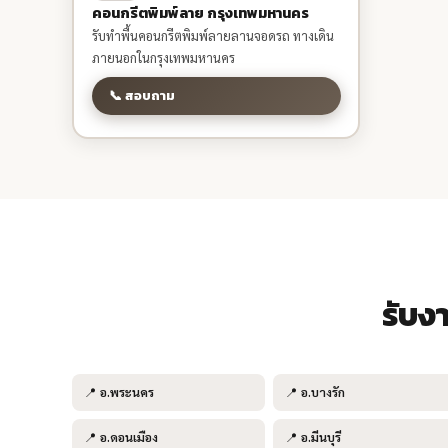
คอนกรีตพิมพ์ลาย กรุงเทพมหานคร
รับทำพื้นคอนกรีตพิมพ์ลายลานจอดรถ ทางเดิน
ภายนอกในกรุงเทพมหานคร
📞 สอบถาม
รับง
📍
อ.พระนคร
📍
อ.บางรัก
📍
อ.ดอนเมือง
📍
อ.มีนบุรี