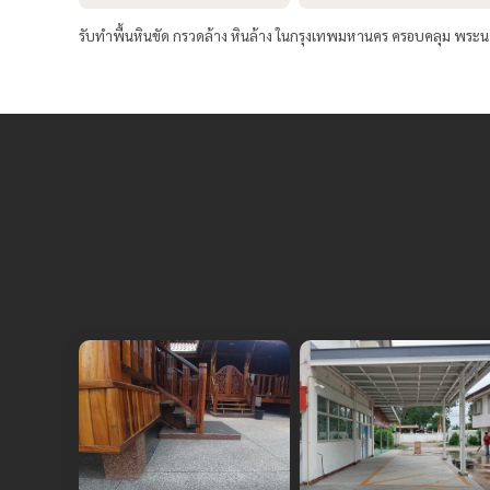
รับทำพื้นหินขัด กรวดล้าง หินล้าง ในกรุงเทพมหานคร ครอบคลุม พระน