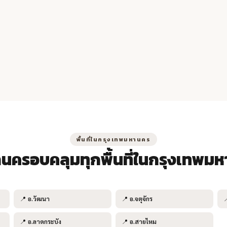
พื้นที่ในกรุงเทพมหานคร
านครอบคลุมทุกพื้นที่ในกรุงเทพม
📍
อ.วัฒนา
📍
อ.จตุจักร
📍
อ.ลาดกระบัง
📍
อ.สายไหม