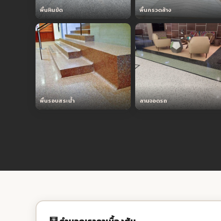
พื้นหินขัด
พื้นกรวดล้าง
พื้นรอบสระน้ำ
ลานจอดรถ
🧮 คำนวณราคาเบื้องต้น