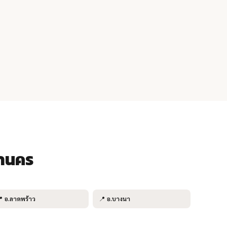
หานคร
📍
อ.ลาดพร้าว
📍
อ.บางนา