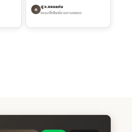
ตู่ จ.ขอนแก่น
ต
คอนกรีตพิมพ์ลายลานจอดรถ