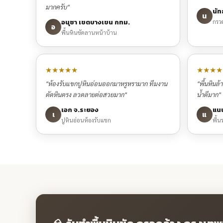
มากครับ"
นัทธ
น
อนุชา เขตบางเขน กทม.
กรว
อ
พื้นหินขัดลานหน้าบ้าน
★★★★★
★★★★
"ห้องรับแขกปูหินอ่อนออกมาหรูหรามาก ทีมงาน
"พื้นหินล
ตัดหินตรง ลวดลายต่อสวยมาก"
น้ำดีมาก"
เอก จ.ระยอง
แนน
เ
แ
ปูหินอ่อนห้องรับแขก
พื้น