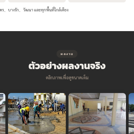
คร、บางรัก、วัฒนา และทุกพื้นที่ใกล้เคียง
ผลงาน
ตัวอย่างผลงานจริง
คลิกภาพเพื่อดูขนาดเต็ม