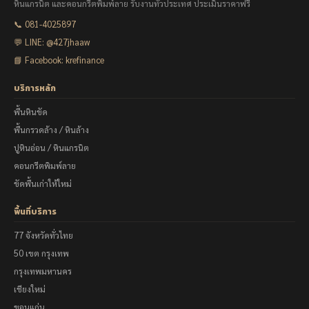
หินแกรนิต และคอนกรีตพิมพ์ลาย รับงานทั่วประเทศ ประเมินราคาฟรี
📞 081-4025897
💬 LINE: @427jhaaw
📘 Facebook: krefinance
บริการหลัก
พื้นหินขัด
พื้นกรวดล้าง / หินล้าง
ปูหินอ่อน / หินแกรนิต
คอนกรีตพิมพ์ลาย
ขัดพื้นเก่าให้ใหม่
พื้นที่บริการ
77 จังหวัดทั่วไทย
50 เขต กรุงเทพ
กรุงเทพมหานคร
เชียงใหม่
ขอนแก่น