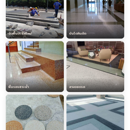
ขัดพื้นเก่าให้ใหม่
บันไดหินขัด
พื้นรอบสระน้ำ
ลานจอดรถ