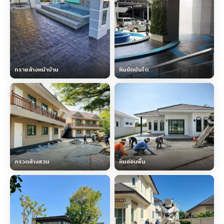
ทรายล้างหน้าบ้าน
หินขัดบันได
กรวดล้างสวน
หินอ่อนพื้น