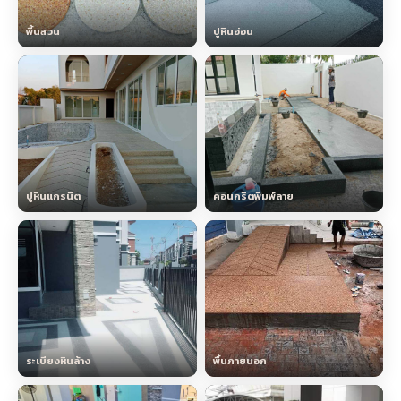
พื้นสวน
ปูหินอ่อน
ปูหินแกรนิต
คอนกรีตพิมพ์ลาย
ระเบียงหินล้าง
พื้นภายนอก