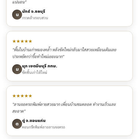
แน่นอน"
นัทธ์ จ.ชลบุรี
น
กรวดล้างรอบสวน
★★★★★
"พื้นในบ้านเก่าหมองคล้ำ หลังขัดใหม่กลับมาใสสวยเหมือนเดิมเลย
ประหยัดกว่ารื้อทำใหม่เยอะมาก"
มุก เขตมีนบุรี กทม.
ม
ขัดพื้นเก่าให้ใหม่
★★★★★
"ลานจอดรถพิมพ์ลายสวยมาก เพื่อนบ้านชมตลอด ทำงานเร็วและ
สะอาด"
ตู่ จ.ขอนแก่น
ต
คอนกรีตพิมพ์ลายลานจอดรถ