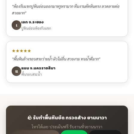
"ห้องรับแขกปูหินอ่อนออกมาหรูหรามาก ทีมงานตัดหินตรง ลวดลายต่อ
สวยมาก"
เอก จ.ระยอง
เ
ปูหินอ่อนห้องรับแขก
★★★★★
"พื้นหินล้างรอบสระว่ายน้ำ ผิวไม่ลื่น สวยงาม ทนน้ำดีมาก"
แนน จ.นครราชสีมา
แ
พื้นรอบสระน้ำ
🪨 รับทำพื้นหินขัด กรวดล้าง ยานนาวา
โทรได้เลย ประเมินฟรี รับงานทั่วยานนาวา